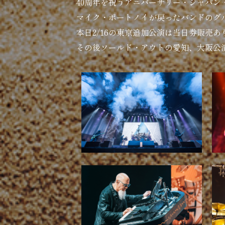
40周年を祝うアニバーサリー・ジャパ
マイク・ポートノイが戻ったバンドのグ
本日2/16の東京追加公演は当日券販売あ
その後ソールド・アウトの愛知、大阪公