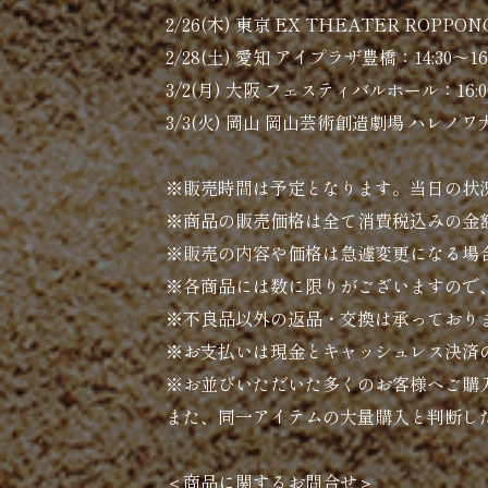
2/26(木) 東京 EX THEATER ROPPONGI
2/28(土) 愛知 アイプラザ豊橋：14:30〜16:
3/2(月) 大阪 フェスティバルホール：16:00
3/3(火) 岡山 岡山芸術創造劇場 ハレノワ大劇
※販売時間は予定となります。当日の状
※商品の販売価格は全て消費税込みの金
※販売の内容や価格は急遽変更になる場
※各商品には数に限りがございますので
※不良品以外の返品・交換は承っており
※お支払いは現金とキャッシュレス決済
※お並びいただいた多くのお客様へご購
また、同一アイテムの大量購入と判断し
＜商品に関するお問合せ＞