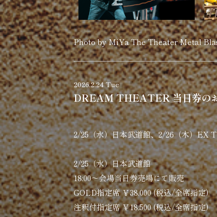
Photo by MiYa The Theater Metal Bla
2026.2.24 Tue
DREAM THEATER 当日券
2/25（水）日本武道館、2/26（木）EX
2/25（水）日本武道館
18:00～会場当日券売場にて販売
GOLD指定席 ￥38,000 (税込/全席指定)
注釈付指定席 ￥18,500 (税込/全席指定)