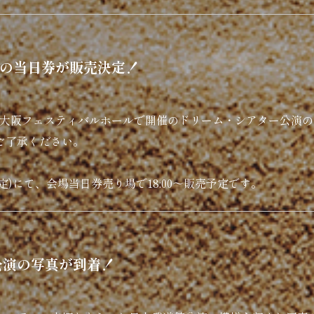
演の当日券が販売決定！
月曜大阪フェスティバルホールで開催のドリーム・シアター公演
ご了承ください。
指定)にて、会場当日券売り場で18:00〜販売予定です。
公演の写真が到着！