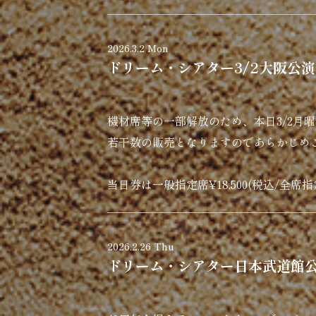
2026.3.2 Mon
ドリーム・シアター3/2大阪公
機材席等の一部解放のため、本日3/2
若干数の販売となりますのであらかじめ
当日券は一般指定席¥18,500(税込/全席
2026.2.26 Thu
ドリーム・シアター日本武道館