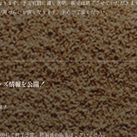
となります。予定枚数に達し次第、販売は終了させていただきま
が見づらいお席となります。予めご了承ください。
)
グッズ情報を公開！
開！
 ※21:00にて終了予定。終演後の販売はございません。