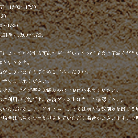
：16:00〜17:30
30
〜17:30
場：16:00〜17:30
況によって前後する可能性がございますので予めご了承くださ
額となります。
合がございますので予めご了承ください。
、予めご了承ください。
ません。サイズ等をお確かめの上お買い求めください。
のご利用が可能です。決済ブランドは当日ご確認下さい。
入いただけるよう、アイテムによっては購入個数制限を設ける
た場合は係員がお声かけさせていただく場合がございます。ご