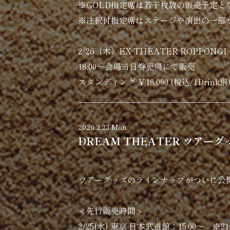
※GOLD指定席は若干枚数の販売予定
※注釈付指定席はステージや演出の一部
2/26（木）EX THEATER ROPPONGI
18:00～会場当日券売場にて販売
スタンディング ￥18,000 (税込/1Drink別
2026.2.23 Mon
DREAM THEATER ツアー
ツアーグッズのラインナップがついに公
＜先行販売時間＞
2/25(水) 東京 日本武道館：15:00〜